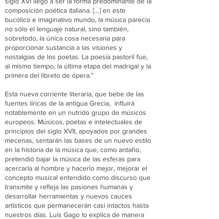
siglo XVI llegó a ser la forma predominante de la
composición poética italiana. […] en este
bucólico e imaginativo mundo, la música parecía
no sólo el lenguaje natural, sino también,
sobretodo, la única cosa necesaria para
proporcionar sustancia a las visiones y
nostalgias de los poetas. La poesía pastoril fue,
al mismo tiempo, la última etapa del madrigal y la
primera del libreto de ópera.”
Esta nueva corriente literaria, que bebe de las
fuentes líricas de la antigua Grecia, influirá
notablemente en un nutrido grupo de músicos
europeos. Músicos, poetas e intelectuales de
principios del siglo XVII, apoyados por grandes
mecenas, sentarán las bases de un nuevo estilo
en la historia de la música que, como antaño,
pretendió bajar la música de las esferas para
acercarla al hombre y hacerlo mejor, mejorar el
concepto musical entendido como discurso que
transmite y refleja las pasiones humanas y
desarrollar herramientas y nuevos cauces
artísticos que permanecerán casi intactos hasta
nuestros días. Luis Gago lo explica de manera