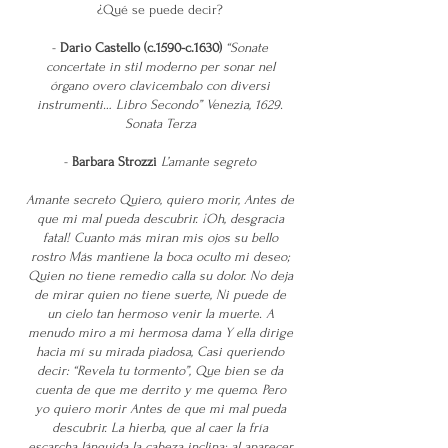
¿Qué se puede decir?
-
Dario Castello (c.1590-c.1630)
“Sonate
concertate in stil moderno per sonar nel
órgano overo clavicembalo con diversi
instrumenti… Libro Secondo” Venezia, 1629.
Sonata Terza
-
Barbara Strozzi
L’amante segreto
Amante secreto Quiero, quiero morir, Antes de
que mi mal pueda descubrir. ¡Oh, desgracia
fatal! Cuanto más miran mis ojos su bello
rostro Más mantiene la boca oculto mi deseo;
Quien no tiene remedio calla su dolor. No deja
de mirar quien no tiene suerte, Ni puede de
un cielo tan hermoso venir la muerte. A
menudo miro a mi hermosa dama Y ella dirige
hacia mí su mirada piadosa, Casi queriendo
decir: “Revela tu tormento”, Que bien se da
cuenta de que me derrito y me quemo. Pero
yo quiero morir Antes de que mi mal pueda
descubrir. La hierba, que al caer la fría
escarcha lánguida la cabeza inclina; al aparecer