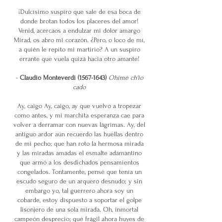
​¡Dulcísimo suspiro que sale de esa boca de
donde brotan todos los placeres del amor!
Venid, acercaos a endulzar mi dolor amargo
Mirad, os abro mi corazón. ¿Pero, o loco de mí,
a quién le repito mi martirio? A un suspiro
errante que vuela quizá hacia otro amante!
-
Claudio Monteverdi
(1567-1643)
Ohimè ch'io
cado
Ay, caigo Ay, caigo, ay que vuelvo a tropezar
como antes, y mi marchita esperanza cae para
volver a derramar con nuevas lágrimas. Ay, del
antiguo ardor aún recuerdo las huellas dentro
de mi pecho; que han roto la hermosa mirada
y las miradas amadas el esmalte adamantino
que armó a los desdichados pensamientos
congelados. Tontamente, pensé que tenía un
escudo seguro de un arquero desnudo; y sin
embargo yo, tal guerrero ahora soy un
cobarde, estoy dispuesto a soportar el golpe
lisonjero de una sola mirada. Oh, inmortal
campeón desprecio; qué frágil ahora huyes de