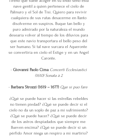
Tireno que suele acoger en su lindo seno esta
nave gentil a quien pertenece el cielo de
Palinuro y el Sol de Tisi. Quiero para revivir
cualquiera de sus rutas desacerme en llanto
disolverme en suspiros. Buque tan bello y
puro admirado por la naturaleza el mundo
desearía volver al tiempo de los diluvios para
que este navio transportara el bello peso del
ser humano. Si tal nave surcara el Aqueronte
se convertiría en cielo el Estige y en un Angel
Caronte.
-
Giovanni Paolo Cima
Concerti Ecclesiastici
(1610) Sonata à 2
-
Barbara Strozzi (1619 – 1677)
Que sí puo fare
​¿Qué se puede hacer si las estrellas rebeldes
no tienen piedad? ¿Qué se puede decir si el
cielo no da un soplo de paz a mi sufrimiento?
¿Qué se puede hacer? ¿Qué se puede decir
de los astros despiadados que siempre me
llueven encima? ¿Qué se puede decir si un
pérfido Amor niega un respiro a mi martirio?