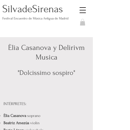
S
S
ilvade
irenas
Festival Encuentro de Música Antigua de Madrid
Èlia Casanova y Delirivm
Musica
"Dolcissimo sospiro"
INTÉRPRETES:
Èlia Casanova
soprano
Beatriz Amezúa
violín