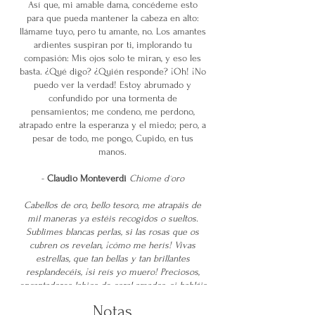
Así que, mi amable dama, concédeme esto
para que pueda mantener la cabeza en alto:
llámame tuyo, pero tu amante, no. Los amantes
ardientes suspiran por ti, implorando tu
compasión: Mis ojos solo te miran, y eso les
basta. ¿Qué digo? ¿Quién responde? ¡Oh! ¡No
puedo ver la verdad! Estoy abrumado y
confundido por una tormenta de
pensamientos; me condeno, me perdono,
atrapado entre la esperanza y el miedo; pero, a
pesar de todo, me pongo, Cupido, en tus
manos.
-
Claudio Monteverdi
Chiome d´oro
Cabellos de oro, bello tesoro, me atrapáis de
mil maneras ya estéis recogidos o sueltos.
Sublimes blancas perlas, si las rosas que os
cubren os revelan, ¡cómo me herís! Vivas
estrellas, que tan bellas y tan brillantes
resplandecéis, ¡si reís yo muero! Preciosos,
encantadores labios de coral amados, si habláis
¡qué dichoso soy! ¡Oh, bello vínculo por el que
Notas
gozo! ¡Oh, dulce partir de la vida! ¡Oh,