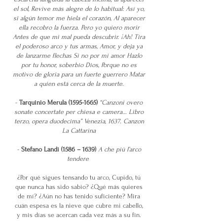
el sol, Revive más alegre de lo habitual: Así yo,
si algún temor me hiela el corazón, Al aparecer
ella recobro la fuerza. Pero yo quiero morir
Antes de que mi mal pueda descubrir. ¡Ah! Tira
el poderoso arco y tus armas, Amor, y deja ya
de lanzarme flechas Si no por mi amor Hazlo
por tu honor, soberbio Dios, Porque no es
motivo de gloria para un fuerte guerrero Matar
a quien está cerca de la muerte.​
-
Tarquinio Merula
(1595-1665)
“Canzoni overo
sonate concertate per chiesa e camera… Libro
terzo, opera duodecima” Venezia, 1637. Canzon
La Cattarina
-
Stefano Landi (1586 – 1639)
A che più l’arco
tendere
¿Por qué sigues tensando tu arco, Cupido, tú
que nunca has sido sabio? ¿Qué más quieres
de mí? ¿Aún no has tenido suficiente? Mira
cuán espesa es la nieve que cubre mi cabello,
y mis días se acercan cada vez más a su fin.