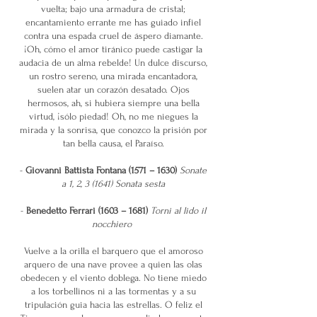
vuelta; bajo una armadura de cristal;
encantamiento errante me has guiado infiel
contra una espada cruel de áspero diamante.
¡Oh, cómo el amor tiránico puede castigar la
audacia de un alma rebelde! Un dulce discurso,
un rostro sereno, una mirada encantadora,
suelen atar un corazón desatado. Ojos
hermosos, ah, si hubiera siempre una bella
virtud, ¡sólo piedad! Oh, no me niegues la
mirada y la sonrisa, que conozco la prisión por
tan bella causa, el Paraíso.
-
Giovanni Battista Fontana (1571 – 1630)
Sonate
a 1, 2, 3 (1641) Sonata sesta
-
Benedetto Ferrari (1603 – 1681)
Torni al lido il
nocchiero
Vuelve a la orilla el barquero que el amoroso
arquero de una nave provee a quien las olas
obedecen y el viento doblega. No tiene miedo
a los torbellinos ni a las tormentas y a su
tripulación guia hacia las estrellas. O feliz el