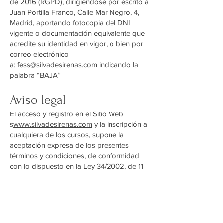
de 2016 (RGPD), dirigiéndose por escrito a
Juan Portilla Franco, Calle Mar Negro, 4,
Madrid, aportando fotocopia del DNI
vigente o documentación equivalente que
acredite su identidad en vigor, o bien por
correo electrónico
a:
fess@silvadesirenas.com
indicando la
palabra “BAJA”
Aviso legal
El acceso y registro en el Sitio Web
s
www.silvadesirenas.com
y la inscripción a
cualquiera de los cursos, supone la
aceptación expresa de los presentes
términos y condiciones, de conformidad
con lo dispuesto en la Ley 34/2002, de 11
de julio, de servicios de la sociedad de la
información y de comercio electrónico (en
adelante, “LSSI”), otorgando asimismo su
consentimiento expreso a Juan Portilla
Franco para llevara cabo, a través de