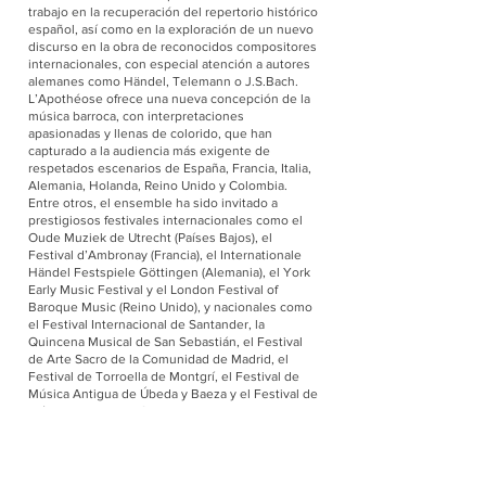
trabajo en la recuperación del repertorio histórico
español, así como en la exploración de un nuevo
discurso en la obra de reconocidos compositores
internacionales, con especial atención a autores
alemanes como Händel, Telemann o J.S.Bach.
L’Apothéose ofrece una nueva concepción de la
música barroca, con interpretaciones
apasionadas y llenas de colorido, que han
capturado a la audiencia más exigente de
respetados escenarios de España, Francia, Italia,
Alemania, Holanda, Reino Unido y Colombia.
Entre otros, el ensemble ha sido invitado a
prestigiosos festivales internacionales como el
Oude Muziek de Utrecht (Países Bajos), el
Festival d’Ambronay (Francia), el Internationale
Händel Festspiele Göttingen (Alemania), el York
Early Music Festival y el London Festival of
Baroque Music (Reino Unido), y nacionales como
el Festival Internacional de Santander, la
Quincena Musical de San Sebastián, el Festival
de Arte Sacro de la Comunidad de Madrid, el
Festival de Torroella de Montgrí, el Festival de
Música Antigua de Úbeda y Baeza y el Festival de
Música Antigua de Sevilla, entre otros. En la
temporada 2019/20, L’Apothéose fue nombrado
grupo residente del Centro Nacional de Difusión
Musical (CNDM), consolidando así su posición
como uno de los más reconocidos ensembles de