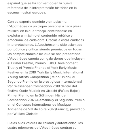
español que se ha convertido en la nueva
referencia de la interpretación histórica en la
escena musical europea.
Con su experto dominio y entusiasmo,
L’Apothéose da un toque personal a cada pieza
musical en la que trabaja, centrándose en
explotar al máximo el contenido retórico y
emocional de cada obra. Gracias a estas cuidadas
interpretaciones, L’Apothéose ha sido aclamado
por público y crítica, siendo premiados en todas
las competiciones a las que se han presentado.
L’Apothéose cuenta con galardones que incluyen
el Primer Premio, Premio EUBO Development
Trust y el Premio Friends of York Early Music
Festival en la 2019 York Early Music International
Young Artists Competition (Reino Unido), el
Segundo Premio en la prestigiosa Internationaal
Van Wassenaer Competition 2018 dentro del
festival Oude Muziek en Utrecht (Países Bajos),
Primer Premio en la Göttingen Händel
Competition 2017 (Alemania) y el Segundo Premio
en el Concours International de Musique
Ancienne de Val de Loire 2017 (Francia), presidido
por William Christie.
Fieles a los valores de calidad y autenticidad, los
cuatro miembros de L’Apothéose centran su