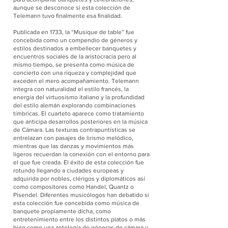
aunque se desconoce si esta colección de
Telemann tuvo finalmente esa finalidad.
Publicada en 1733, la “Musique de table” fue
concebida como un compendio de géneros y
estilos destinados a embellecer banquetes y
encuentros sociales de la aristocracia pero al
mismo tiempo, se presenta como música de
concierto con una riqueza y complejidad que
exceden el mero acompañamiento. Telemann
integra con naturalidad el estilo francés, la
energía del virtuosismo italiano y la profundidad
del estilo alemán explorando combinaciones
tímbricas. El cuarteto aparece como tratamiento
que anticipa desarrollos posteriores en la música
de Cámara. Las texturas contrapuntísticas se
entrelazan con pasajes de lirismo melódico,
mientras que las danzas y movimientos más
ligeros recuerdan la conexión con el entorno para
el que fue creada. El éxito de esta colección fue
rotundo llegando a ciudades europeas y
adquirida por nobles, clérigos y diplomáticos así
como compositores como Handel, Quantz o
Pisendel. Diferentes musicólogos han debatido si
esta colección fue concebida como música de
banquete propiamente dicha, como
entretenimiento entre los distintos platos o más
bien como una antología de géneros de cámara y