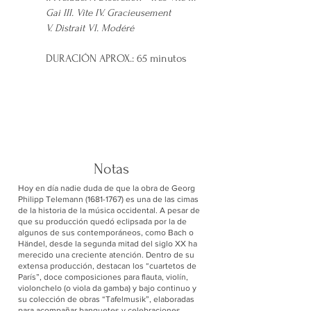
Gai III. Vite IV. Gracieusement
V
. Distrait VI. Modéré
DURACIÓN APROX.: 65 minutos
Notas
Hoy en día nadie duda de que la obra de Georg
Philipp Telemann
(1681-1767)
es una de las cimas
de la historia de la música occidental. A pesar de
que su producción quedó eclipsada por la de
algunos de sus contemporáneos, como Bach o
Händel, desde la segunda mitad del siglo XX ha
merecido una creciente atención. Dentro de su
extensa producción, destacan los “cuartetos de
París”, doce composiciones para flauta, violín,
violonchelo (o viola da gamba) y bajo continuo y
su colección de obras “Tafelmusik”, elaboradas
para acompañar banquetes y celebraciones,