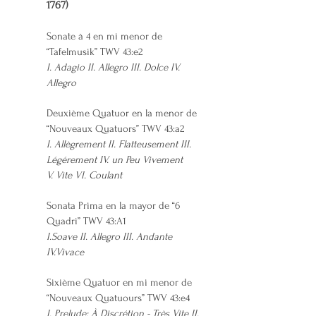
1767)
Sonate à 4 en mi menor de
“Tafelmusik” TWV 43:e2
I. Adagio II. Allegro III. Dolce IV.
Allegro
Deuxième Quatuor en la menor de
“Nouveaux Quatuors” TWV 43:a2
I. Allègrement II. Flatteusement III.
Légérement IV. un Peu Vivement
V. Vite VI. Coulant
Sonata Prima en la mayor de “6
Quadri” TWV 43:A1
I.Soave II. Allegro III. Andante
IV.Vivace
Sixième Quatuor en mi menor de
“Nouveaux Quatuours” TWV 43:e4
I. Prelude: À Discrétion - Très Vite II.