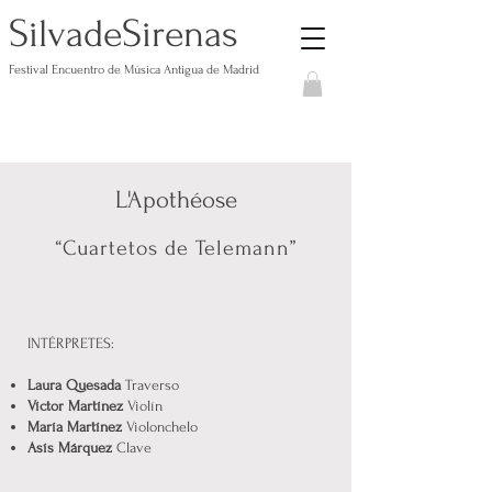
S
S
ilvade
irenas
Festival Encuentro de Música Antigua de Madrid
L'Apothéose
“Cuartetos de Telemann”
INTÉRPRETES:
Laura Quesada
Traverso
Víctor Martínez
Violín
María Martínez
Violonchelo
Asís Márquez
Clave