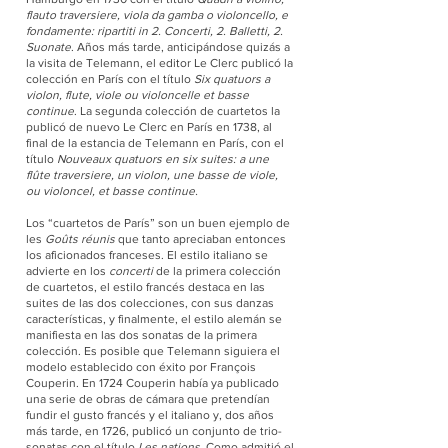
flauto traversiere, viola da gamba o violoncello, e
fondamente: ripartiti in 2. Concerti, 2. Balletti, 2.
Suonate
. Años más tarde, anticipándose quizás a
la visita de Telemann, el editor Le Clerc publicó la
colección en París con el título
Six quatuors a
violon, flute, viole ou violoncelle et basse
continue
. La segunda colección de cuartetos la
publicó de nuevo Le Clerc en París en 1738, al
final de la estancia de Telemann en París, con el
título
Nouveaux quatuors en six suites: a une
flûte traversiere, un violon, une basse de viole,
ou violoncel, et basse continue.
Los “cuartetos de París” son un buen ejemplo de
les
Goûts réunis
que tanto apreciaban entonces
los aficionados franceses. El estilo italiano se
advierte en los
concerti
de la primera colección
de cuartetos, el estilo francés destaca en las
suites de las dos colecciones, con sus danzas
características, y finalmente, el estilo alemán se
manifiesta en las dos sonatas de la primera
colección. Es posible que Telemann siguiera el
modelo establecido con éxito por François
Couperin. En 1724 Couperin había ya publicado
una serie de obras de cámara que pretendían
fundir el gusto francés y el italiano y, dos años
más tarde, en 1726, publicó un conjunto de trio-
sonatas con el título
Les nations
. Como admitió el