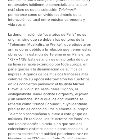
orquestales hábilmente comercializada. Lo que
está claro es que la colección
Tafelmusik
permanece como un vívido testimonio de la
interacción cultural entre música, ceremonia y
vida social.
La denominación de “cuartetos de París” no es
original, sino que se debe a los editores de la
“Telemann Musikalische Werke”, que etiquetaron
así las obras debido a la relación que tienen estas
obras con la estancia de Telemann en París entre
1737 y 1738. Esta estancia es una prueba de que
su fama se había extendido por toda Europa, en
parte gracias a la diseminación de su música
impresa. Algunos de los músicos franceses más
célebres de su época interpretaron los cuartetos
en los conciertos parisinos: el flautista Michel
Blavet, el violinista Jean-Pierre Gignon, el
violagambista Jean-Baptiste Forqueray, el joven,
y un violonchelista al que los documentos se
refieren como “Prince Èdouard”, cuya identidad
precisa no es conocida. Posiblemente, el propio
Telemann acompañaba al clave a este grupo de
músicos. En realidad, los “cuartetos de París” no
son una colección unitaria, sino que son dos
colecciones distintas de seis obras cada una. La
primera colección se publicó por primera vez en
Hamburgo en 1730 con el título
Quadri a violino,